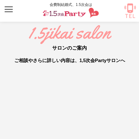
Warning
: Undefined array key "HTTP_ACCEPT_LANGUAGE" in
/home/premier17qw/1-
5jikaiparty.com/public_html/tokai/wp-content/themes/onepointfive_custom/header.php
on
line
118
1.5jikai salon
サロンのご案内
ご相談やさらに詳しい内容は、1,5次会Partyサロンへ