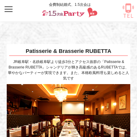
Warning
: Undefined array key "HTTP_ACCEPT_LANGUAGE" in
/home/premier17qw/1-
5jikaiparty.com/public_html/tokai/wp-content/themes/onepointfive_custom/header.php
on
line
118
Patisserie & Brasserie RUBETTA
JR岐阜駅・名鉄岐阜駅より徒歩3分とアクセス抜群の「Patisserie &
Brasserie RUBETTA」シャンデリアが輝き高級感のあるRUBETTAでは、
華やかなパーティーが実現できます。また、本格欧風料理も楽しめると人
気です