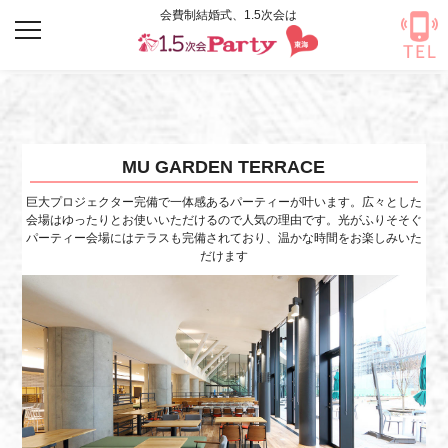
Warning
: Undefined array key "HTTP_ACCEPT_LANGUAGE" in
/home/premier17qw/1-
5jikaiparty.com/public_html/tokai/wp-content/themes/onepointfive_custom/header.php
on
line
118
MU GARDEN TERRACE
巨大プロジェクター完備で一体感あるパーティーが叶います。広々とした
会場はゆったりとお使いいただけるので人気の理由です。光がふりそそぐ
パーティー会場にはテラスも完備されており、温かな時間をお楽しみいた
だけます